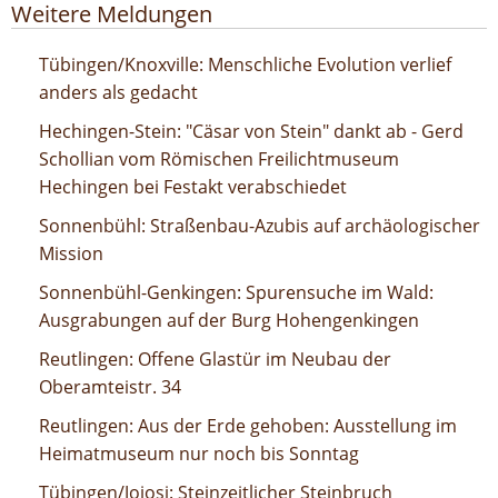
Weitere Meldungen
Menschliche Evolution verlief anders als gedacht
Tübingen/Knoxville: Menschliche Evolution verlief
anders als gedacht
"Cäsar von Stein" dankt ab - Gerd Schollian vom
Hechingen-Stein: "Cäsar von Stein" dankt ab - Gerd
Römischen Freilichtmuseum Hechingen bei Festakt
Schollian vom Römischen Freilichtmuseum
verabschiedet
Hechingen bei Festakt verabschiedet
Straßenbau-Azubis auf archäologischer Mission
Sonnenbühl: Straßenbau-Azubis auf archäologischer
Mission
Spurensuche im Wald: Ausgrabungen auf der Burg
Sonnenbühl-Genkingen: Spurensuche im Wald:
Hohengenkingen
Ausgrabungen auf der Burg Hohengenkingen
Offene Glastür im Neubau der Oberamteistr. 34
Reutlingen: Offene Glastür im Neubau der
Oberamteistr. 34
Aus der Erde gehoben: Ausstellung im Heimatmuseum
Reutlingen: Aus der Erde gehoben: Ausstellung im
nur noch bis Sonntag
Heimatmuseum nur noch bis Sonntag
Steinzeitlicher Steinbruch
Tübingen/Jojosi: Steinzeitlicher Steinbruch