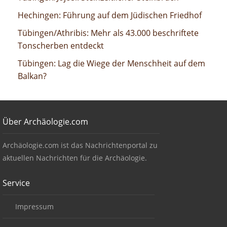
Führung auf dem Jüdischen Friedhof
Hechingen: Führung auf dem Jüdischen Friedhof
Mehr als 43.000 beschriftete Tonscherben entdeckt
Tübingen/Athribis: Mehr als 43.000 beschriftete
Tonscherben entdeckt
Lag die Wiege der Menschheit auf dem Balkan?
Tübingen: Lag die Wiege der Menschheit auf dem
Balkan?
Footer
Über Archäologie.com
Über Archäologie.com
Archäologie.com ist das Nachrichtenportal zu
aktuellen Nachrichten für die Archäologie.
Service
Impressum