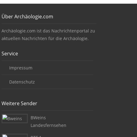
Footer
Über Archäologie.com
Über Archäologie.com
Archäologie.com ist das Nachrichtenportal zu
aktuellen Nachrichten für die Archäologie.
Service
Impressum
Datenschutz
Weitere Sender
BWeins
Landesfernsehen