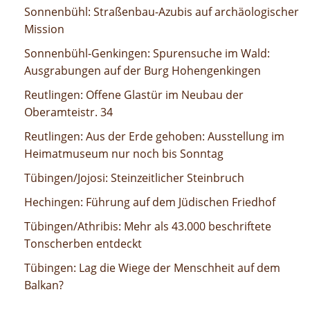
Straßenbau-Azubis auf archäologischer Mission
Sonnenbühl: Straßenbau-Azubis auf archäologischer
Mission
Spurensuche im Wald: Ausgrabungen auf der Burg
Sonnenbühl-Genkingen: Spurensuche im Wald:
Hohengenkingen
Ausgrabungen auf der Burg Hohengenkingen
Offene Glastür im Neubau der Oberamteistr. 34
Reutlingen: Offene Glastür im Neubau der
Oberamteistr. 34
Aus der Erde gehoben: Ausstellung im Heimatmuseum
Reutlingen: Aus der Erde gehoben: Ausstellung im
nur noch bis Sonntag
Heimatmuseum nur noch bis Sonntag
Steinzeitlicher Steinbruch
Tübingen/Jojosi: Steinzeitlicher Steinbruch
Führung auf dem Jüdischen Friedhof
Hechingen: Führung auf dem Jüdischen Friedhof
Mehr als 43.000 beschriftete Tonscherben entdeckt
Tübingen/Athribis: Mehr als 43.000 beschriftete
Tonscherben entdeckt
Lag die Wiege der Menschheit auf dem Balkan?
Tübingen: Lag die Wiege der Menschheit auf dem
Balkan?